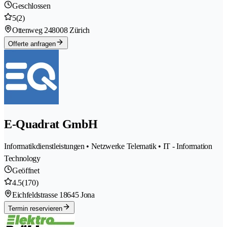
Geschlossen
5
(2)
Ottenweg 24
8008 Zürich
Offerte anfragen
E-Quadrat GmbH
Informatikdienstleistungen • Netzwerke Telematik • IT - Information
Technology
Geöffnet
4.5
(170)
Eichfeldstrasse 1
8645 Jona
Termin reservieren