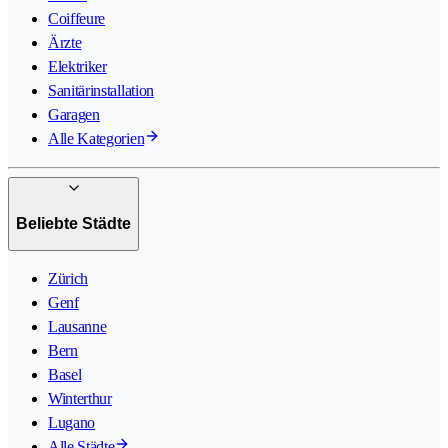
Coiffeure
Ärzte
Elektriker
Sanitärinstallation
Garagen
Alle Kategorien
Beliebte Städte
Zürich
Genf
Lausanne
Bern
Basel
Winterthur
Lugano
Alle Städte