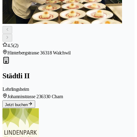
4.5
(2)
Hinterbergstrasse 3
6318 Walchwil
Städtli II
Lehrlingsheim
Johannisstrasse 23
6330 Cham
Jetzt buchen