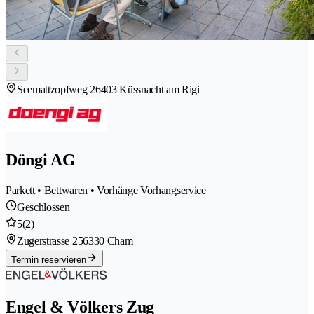
Seemattzopfweg 2
6403 Küssnacht am Rigi
Döngi AG
Parkett • Bettwaren • Vorhänge Vorhangservice
Geschlossen
5
(2)
Zugerstrasse 25
6330 Cham
Termin reservieren
Engel & Völkers Zug