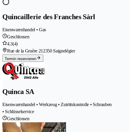
Quincaillerie des Franches Sàrl
Eisenwarenhandel • Gas
Geschlossen
4.3
(4)
Rue de la Gruère 21
2350 Saignelégier
Termin reservieren
Quinca SA
Eisenwarenhandel • Werkzeug • Zutrittskontrolle • Schrauben
• Schlüsselservice
Geschlossen