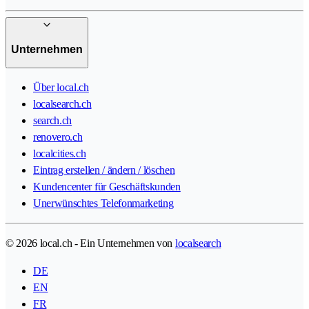
Unternehmen
Über local.ch
localsearch.ch
search.ch
renovero.ch
localcities.ch
Eintrag erstellen / ändern / löschen
Kundencenter für Geschäftskunden
Unerwünschtes Telefonmarketing
© 2026 local.ch - Ein Unternehmen von
localsearch
DE
EN
FR