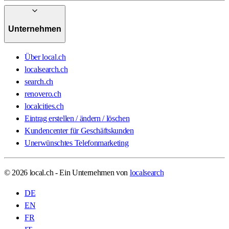
Unternehmen
Über local.ch
localsearch.ch
search.ch
renovero.ch
localcities.ch
Eintrag erstellen / ändern / löschen
Kundencenter für Geschäftskunden
Unerwünschtes Telefonmarketing
© 2026 local.ch - Ein Unternehmen von
localsearch
DE
EN
FR