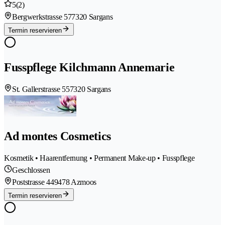
5
(2)
Bergwerkstrasse 57
7320 Sargans
Termin reservieren
Fusspflege Kilchmann Annemarie
St. Gallerstrasse 55
7320 Sargans
Ad montes Cosmetics
Kosmetik • Haarentfernung • Permanent Make-up • Fusspflege
Geschlossen
Poststrasse 44
9478 Azmoos
Termin reservieren