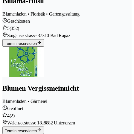
Bluama-Hüsli
Blumenladen • Floristik • Gartengestaltung
Geschlossen
5
(352)
Sarganserstrasse 3
7310 Bad Ragaz
Termin reservieren
Blumen Vergissmeinnicht
Blumenladen • Gärtnerei
Geöffnet
4
(2)
Walenseestrasse 18a
8882 Unterterzen
Termin reservieren