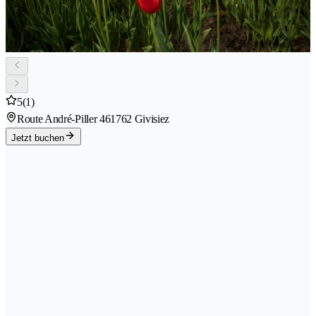
5
(1)
Route André-Piller 46
1762 Givisiez
Jetzt buchen