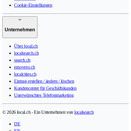
Cookie-Einstellungen
Unternehmen
Über local.ch
localsearch.ch
search.ch
renovero.ch
localcities.ch
Eintrag erstellen / ändern / löschen
Kundencenter für Geschäftskunden
Unerwünschtes Telefonmarketing
© 2026 local.ch - Ein Unternehmen von
localsearch
DE
EN