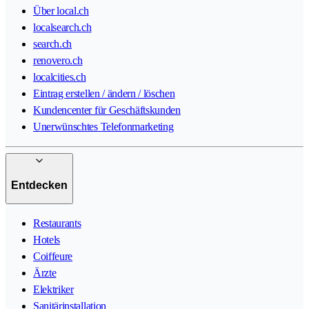
Über local.ch
localsearch.ch
search.ch
renovero.ch
localcities.ch
Eintrag erstellen / ändern / löschen
Kundencenter für Geschäftskunden
Unerwünschtes Telefonmarketing
Entdecken
Restaurants
Hotels
Coiffeure
Ärzte
Elektriker
Sanitärinstallation