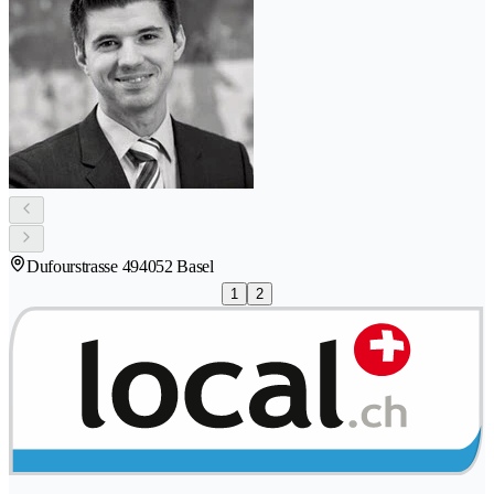
Dufourstrasse 49
4052 Basel
1
2