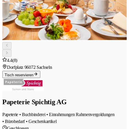
4.4
(8)
Dorfplatz 9
6072 Sachseln
Tisch reservieren
Papeterie Spichtig AG
Papeterie • Buchbinderei • Einrahmungen Rahmenvergoldungen
• Bürobedarf • Geschenkartikel
Geschlossen