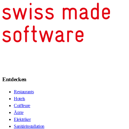
Entdecken
Restaurants
Hotels
Coiffeure
Ärzte
Elektriker
Sanitärinstallation