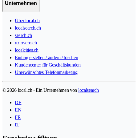
Unternehmen
Über local.ch
localsearch.ch
search.ch
renovero.ch
localcities.ch
Eintrag erstellen / ändern / löschen
Kundencenter für Geschäftskunden
Unerwünschtes Telefonmarketing
© 2026 local.ch - Ein Unternehmen von
localsearch
DE
EN
FR
IT