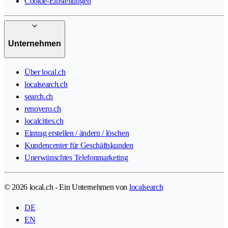
Cookie-Einstellungen
Unternehmen
Über local.ch
localsearch.ch
search.ch
renovero.ch
localcities.ch
Eintrag erstellen / ändern / löschen
Kundencenter für Geschäftskunden
Unerwünschtes Telefonmarketing
© 2026 local.ch - Ein Unternehmen von
localsearch
DE
EN