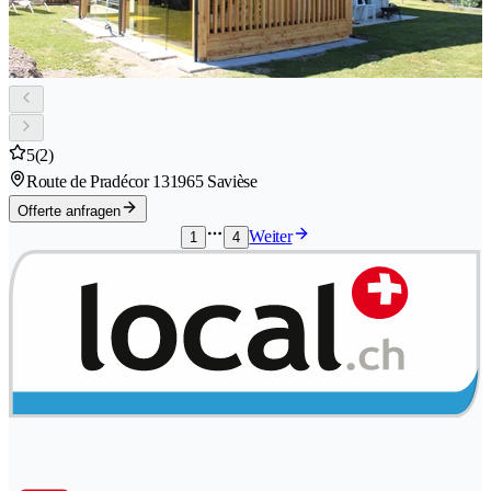
5
(2)
Route de Pradécor 13
1965 Savièse
Offerte anfragen
Weiter
1
4