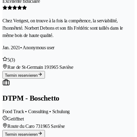
Excellente fiduciaire
Chez Verigest, on trouve à la fois la compétence, la serviabilité,
l'honnêteté. Norbert Debons et son fils Frédéric sont taillés dans le
même bois de haute qualité.
Jan. 2021
• Anonymous user
5
(3)
Rue de St-Germain 19
1965 Savièse
Termin reservieren
DTPM - Boschetto
Food Truck • Consulting • Schulung
Geöffnet
Route du Caro 73
1965 Savièse
Termin reservieren