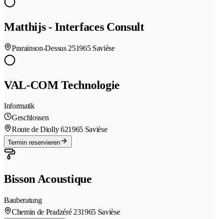
Matthijs - Interfaces Consult
Prarainson-Dessus 25
1965 Savièse
VAL-COM Technologie
Informatik
Geschlossen
Route de Diolly 62
1965 Savièse
Termin reservieren
Bisson Acoustique
Bauberatung
Chemin de Pradzéré 23
1965 Savièse