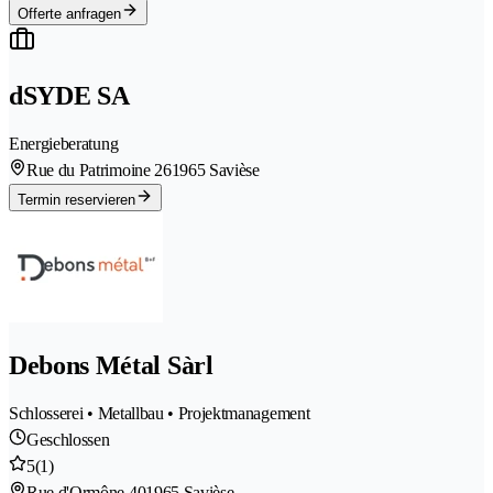
Offerte anfragen
dSYDE SA
Energieberatung
Rue du Patrimoine 26
1965 Savièse
Termin reservieren
Debons Métal Sàrl
Schlosserei • Metallbau • Projektmanagement
Geschlossen
5
(1)
Rue d'Ormône 40
1965 Savièse