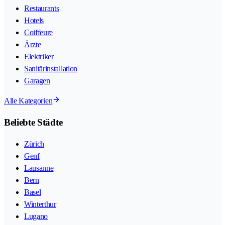
Restaurants
Hotels
Coiffeure
Ärzte
Elektriker
Sanitärinstallation
Garagen
Alle Kategorien
Beliebte Städte
Zürich
Genf
Lausanne
Bern
Basel
Winterthur
Lugano