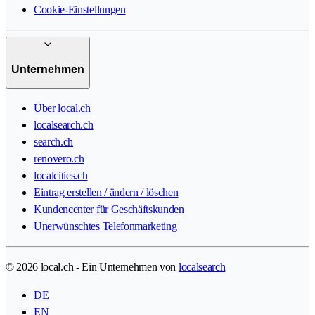
Cookie-Einstellungen
Unternehmen
Über local.ch
localsearch.ch
search.ch
renovero.ch
localcities.ch
Eintrag erstellen / ändern / löschen
Kundencenter für Geschäftskunden
Unerwünschtes Telefonmarketing
© 2026 local.ch - Ein Unternehmen von
localsearch
DE
EN