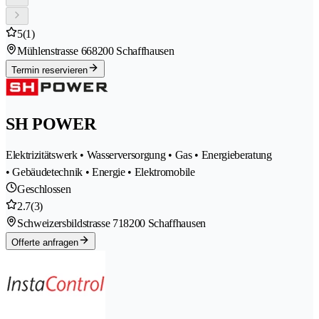
5
(1)
Mühlenstrasse 66
8200 Schaffhausen
Termin reservieren
SH POWER
Elektrizitätswerk • Wasserversorgung • Gas • Energieberatung
• Gebäudetechnik • Energie • Elektromobile
Geschlossen
2.7
(3)
Schweizersbildstrasse 71
8200 Schaffhausen
Offerte anfragen