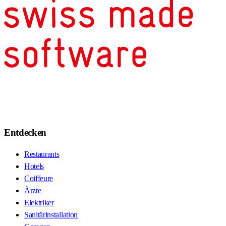
Entdecken
Restaurants
Hotels
Coiffeure
Ärzte
Elektriker
Sanitärinstallation