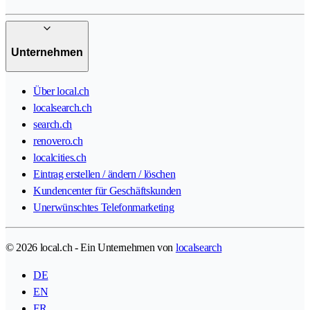
Unternehmen
Über local.ch
localsearch.ch
search.ch
renovero.ch
localcities.ch
Eintrag erstellen / ändern / löschen
Kundencenter für Geschäftskunden
Unerwünschtes Telefonmarketing
© 2026 local.ch - Ein Unternehmen von
localsearch
DE
EN
FR