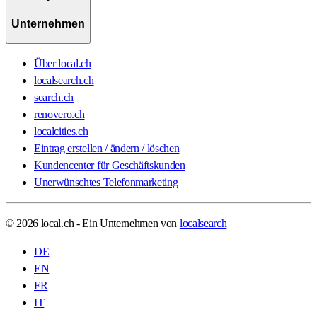
Unternehmen
Über local.ch
localsearch.ch
search.ch
renovero.ch
localcities.ch
Eintrag erstellen / ändern / löschen
Kundencenter für Geschäftskunden
Unerwünschtes Telefonmarketing
© 2026 local.ch - Ein Unternehmen von
localsearch
DE
EN
FR
IT