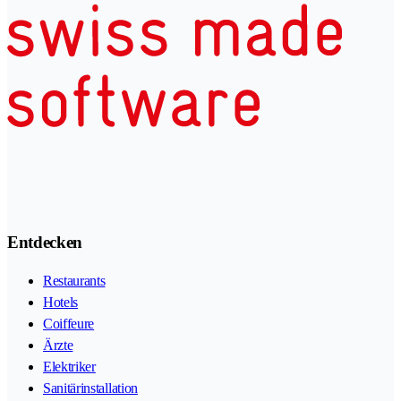
Entdecken
Restaurants
Hotels
Coiffeure
Ärzte
Elektriker
Sanitärinstallation