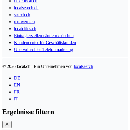
Über local.ch
localsearch.ch
search.ch
renovero.ch
localcities.ch
Eintrag erstellen / ändern / löschen
Kundencenter für Geschäftskunden
Unerwünschtes Telefonmarketing
© 2026 local.ch - Ein Unternehmen von
localsearch
DE
EN
FR
IT
Ergebnisse filtern