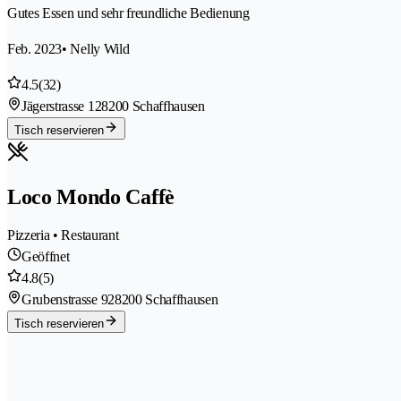
Gutes Essen und sehr freundliche Bedienung
Feb. 2023
• Nelly Wild
4.5
(32)
Jägerstrasse 12
8200 Schaffhausen
Tisch reservieren
Loco Mondo Caffè
Pizzeria • Restaurant
Geöffnet
4.8
(5)
Grubenstrasse 92
8200 Schaffhausen
Tisch reservieren