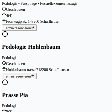
Podologie • Fusspflege • Fussreflexzonenmassage
Geschlossen
4
(4)
Fronwagplatz 14
8200 Schaffhausen
Termin reservieren
Podologie Hohlenbaum
Podologie
Geschlossen
Hohlenbaumstrasse 71
8200 Schaffhausen
Termin reservieren
Prasse Pia
Podologie
5
(2)