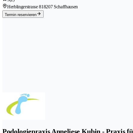
Herblingerstrasse 81
8207 Schaffhausen
Termin reservieren
Podologiepraxis Anneliese Kubin - Praxis f