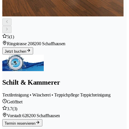
5
(1)
Ringstrasse 20
8200 Schaffhausen
Jetzt buchen
Schilt & Kammerer
Textilreinigung • Wäscherei • Teppichpflege Teppichreinigung
Geöffnet
3.7
(3)
Vorstadt 62
8200 Schaffhausen
Termin reservieren