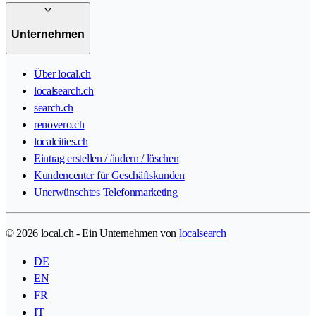
Unternehmen
Über local.ch
localsearch.ch
search.ch
renovero.ch
localcities.ch
Eintrag erstellen / ändern / löschen
Kundencenter für Geschäftskunden
Unerwünschtes Telefonmarketing
© 2026 local.ch - Ein Unternehmen von
localsearch
DE
EN
FR
IT