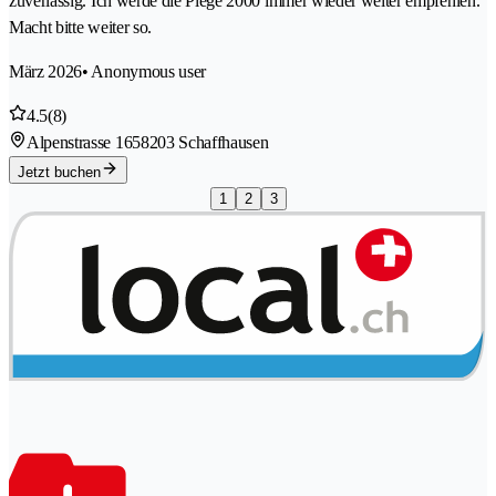
zuverlässig. Ich werde die Plege 2000 immer wieder weiter empfehlen.
Macht bitte weiter so.
März 2026
• Anonymous user
4.5
(8)
Alpenstrasse 165
8203 Schaffhausen
Jetzt buchen
1
2
3