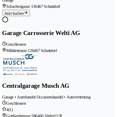
Garage
Schachengasse 13
6467 Schattdorf
Jetzt buchen
Garage Carrosserie Welti AG
Geschlossen
Militärstrasse 12
6467 Schattdorf
Centralgarage Musch AG
Garage • Autohandel Occasionshandel • Autovertretung
Geschlossen
4
(1)
Gotthardstrasse 58
6460 Altdorf UR