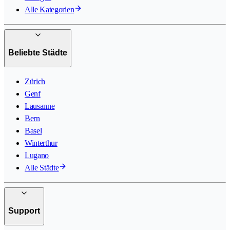
Alle Kategorien
Beliebte Städte
Zürich
Genf
Lausanne
Bern
Basel
Winterthur
Lugano
Alle Städte
Support