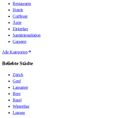
Restaurants
Hotels
Coiffeure
Ärzte
Elektriker
Sanitärinstallation
Garagen
Alle Kategorien
Beliebte Städte
Zürich
Genf
Lausanne
Bern
Basel
Winterthur
Lugano