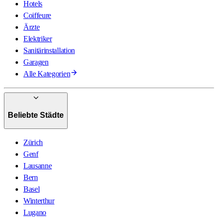
Hotels
Coiffeure
Ärzte
Elektriker
Sanitärinstallation
Garagen
Alle Kategorien
Beliebte Städte
Zürich
Genf
Lausanne
Bern
Basel
Winterthur
Lugano