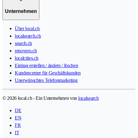
Unternehmen
Über local.ch
localsearch.ch
search.ch
renovero.ch
localcities.ch
Eintrag erstellen / ändern / löschen
Kundencenter für Geschäftskunden
Unerwünschtes Telefonmarketing
© 2026 local.ch - Ein Unternehmen von
localsearch
DE
EN
FR
IT