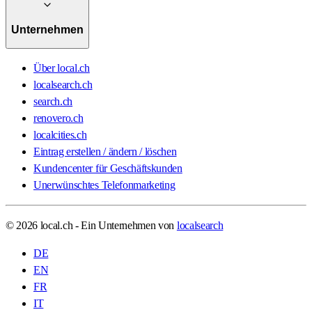
Unternehmen
Über local.ch
localsearch.ch
search.ch
renovero.ch
localcities.ch
Eintrag erstellen / ändern / löschen
Kundencenter für Geschäftskunden
Unerwünschtes Telefonmarketing
© 2026 local.ch - Ein Unternehmen von
localsearch
DE
EN
FR
IT