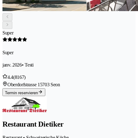
Super
Super
janv. 2026
• Testi
4.4
(8167)
Oberdorfstrasse 1
5703 Seon
Termin reservieren
Restaurant Dietiker
Restaurant • Schweizerische Küche