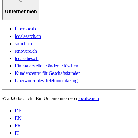
Unternehmen
Über local.ch
localsearch.ch
search.ch
renovero.ch
localcities.ch
Eintrag erstellen / ändern / löschen
Kundencenter für Geschäftskunden
Unerwünschtes Telefonmarketing
© 2026 local.ch - Ein Unternehmen von
localsearch
DE
EN
FR
IT