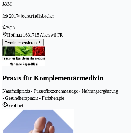
J&M
feb 2017
• joerg.rindlisbacher
5
(1)
Hofmatt 163
1715 Alterswil FR
Termin reservieren
Praxis für Komplementärmedizin
Naturheilpraxis • Fussreflexzonenmassage • Nahrungsergänzung
• Gesundheitspraxis • Farbtherapie
Geöffnet