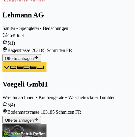
Lehmann AG
Sanitär • Spenglerei • Bedachungen
Geöffnet
5
(1)
Bagerstrasse 26
3185 Schmitten FR
Offerte anfragen
Voegeli GmbH
Waschmaschinen • Küchengeräte • Wäschetrockner Tumbler
5
(4)
Bodenmattstrasse 10
3185 Schmitten FR
Offerte anfragen