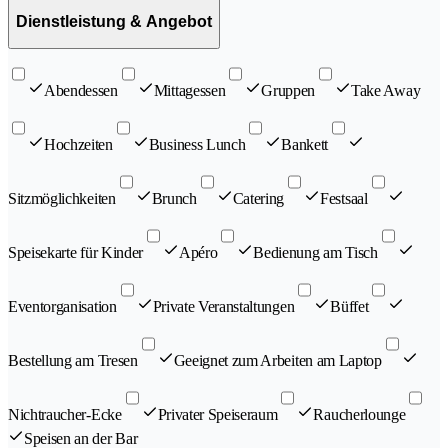
Dienstleistung & Angebot
Abendessen
Mittagessen
Gruppen
Take Away
Hochzeiten
Business Lunch
Bankett
Sitzmöglichkeiten
Brunch
Catering
Festsaal
Speisekarte für Kinder
Apéro
Bedienung am Tisch
Eventorganisation
Private Veranstaltungen
Büffet
Bestellung am Tresen
Geeignet zum Arbeiten am Laptop
Nichtraucher-Ecke
Privater Speiseraum
Raucherlounge
Speisen an der Bar