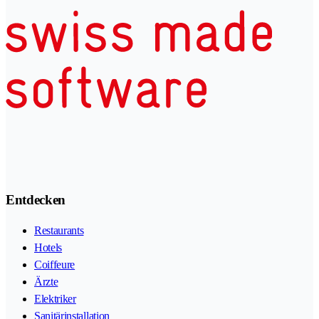
Entdecken
Restaurants
Hotels
Coiffeure
Ärzte
Elektriker
Sanitärinstallation