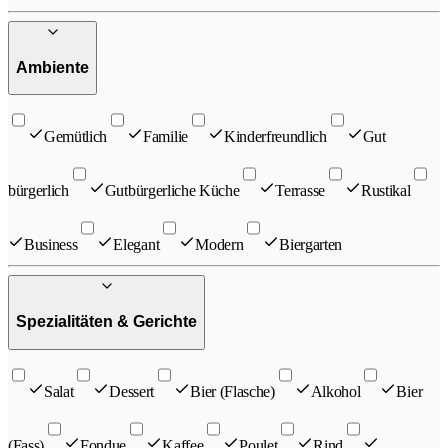
Ambiente
Gemütlich
Familie
Kinderfreundlich
Gut
bürgerlich
Gutbürgerliche Küche
Terrasse
Rustikal
Business
Elegant
Modern
Biergarten
Spezialitäten & Gerichte
Salat
Dessert
Bier (Flasche)
Alkohol
Bier
(Fass)
Fondue
Kaffee
Poulet
Rind