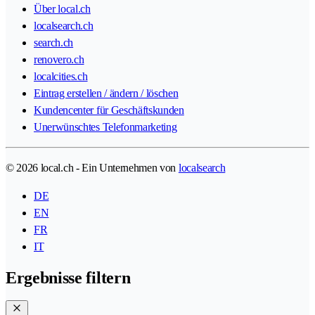
Über local.ch
localsearch.ch
search.ch
renovero.ch
localcities.ch
Eintrag erstellen / ändern / löschen
Kundencenter für Geschäftskunden
Unerwünschtes Telefonmarketing
© 2026 local.ch - Ein Unternehmen von
localsearch
DE
EN
FR
IT
Ergebnisse filtern