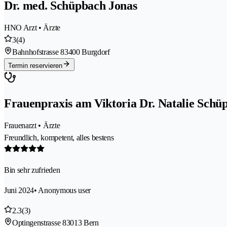
Dr. med. Schüpbach Jonas
HNO Arzt • Ärzte
3
(4)
Bahnhofstrasse 8
3400 Burgdorf
Termin reservieren
Frauenpraxis am Viktoria Dr. Natalie Schü
Frauenarzt • Ärzte
Freundlich, kompetent, alles bestens
Bin sehr zufrieden
Juni 2024
• Anonymous user
2.3
(3)
Optingenstrasse 8
3013 Bern