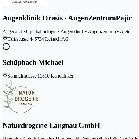
Augenklinik Orasis - AugenZentrumPajic
Augenarzt • Ophthalmologie • Augenklinik • Augenzentrum • Ärzte
Titlisstrasse 44
5734 Reinach AG
Schüpbach Michael
Sonnrainstrasse 1
3510 Konolfingen
Naturdrogerie Langnau GmbH
Drogerie • Naturheilpraxis • Homöopathie (ausserhalb Rubrik Ärzte) • 