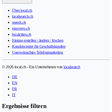
Über local.ch
localsearch.ch
search.ch
renovero.ch
localcities.ch
Eintrag erstellen / ändern / löschen
Kundencenter für Geschäftskunden
Unerwünschtes Telefonmarketing
© 2026 local.ch - Ein Unternehmen von
localsearch
DE
EN
FR
IT
Ergebnisse filtern