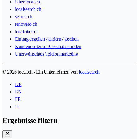
Über local.ch
localsearch.ch
search.ch
renovero.ch
localcities.ch
Eintrag erstellen / ändern / löschen
Kundencenter für Geschäftskunden
Unerwünschtes Telefonmarketing
© 2026 local.ch - Ein Unternehmen von
localsearch
DE
EN
FR
IT
Ergebnisse filtern