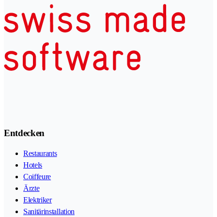
Entdecken
Restaurants
Hotels
Coiffeure
Ärzte
Elektriker
Sanitärinstallation