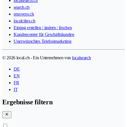
localsearch.ch
search.ch
renovero.ch
localcities.ch
Eintrag erstellen / ändern / löschen
Kundencenter für Geschäftskunden
Unerwünschtes Telefonmarketing
© 2026 local.ch - Ein Unternehmen von
localsearch
DE
EN
FR
IT
Ergebnisse filtern