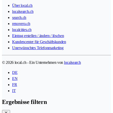
Über local.ch
localsearch.ch
search.ch
renovero.ch
localcities.ch
Eintrag erstellen / ändern / löschen
Kundencenter für Geschäftskunden
Unerwünschtes Telefonmarketing
© 2026 local.ch - Ein Unternehmen von
localsearch
DE
EN
FR
IT
Ergebnisse filtern