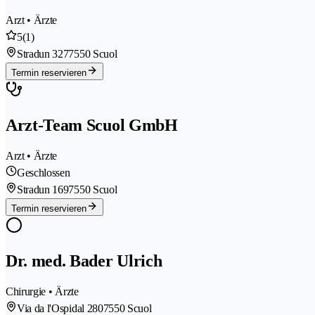
Arzt • Ärzte
5
(1)
Stradun 327
7550 Scuol
Termin reservieren
Arzt-Team Scuol GmbH
Arzt • Ärzte
Geschlossen
Stradun 169
7550 Scuol
Termin reservieren
Dr. med. Bader Ulrich
Chirurgie • Ärzte
Via da l'Ospidal 280
7550 Scuol