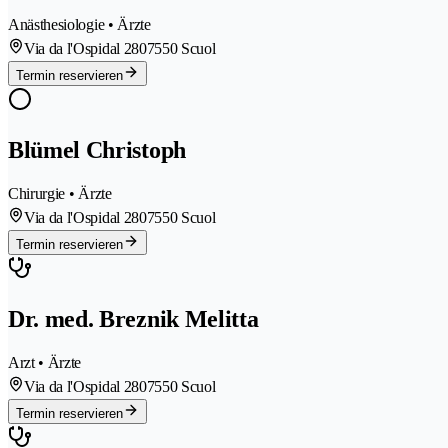
Anästhesiologie • Ärzte
Via da l'Ospidal 280
7550 Scuol
Termin reservieren
Blümel Christoph
Chirurgie • Ärzte
Via da l'Ospidal 280
7550 Scuol
Termin reservieren
Dr. med. Breznik Melitta
Arzt • Ärzte
Via da l'Ospidal 280
7550 Scuol
Termin reservieren