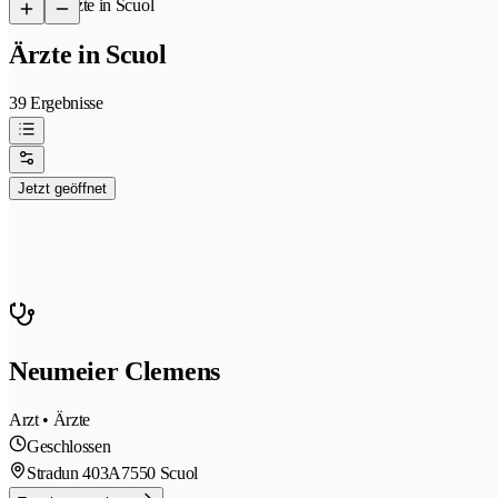
/
Ärzte in Scuol
Ärzte in Scuol
39 Ergebnisse
Jetzt geöffnet
Neumeier Clemens
Arzt • Ärzte
Geschlossen
Stradun 403A
7550 Scuol