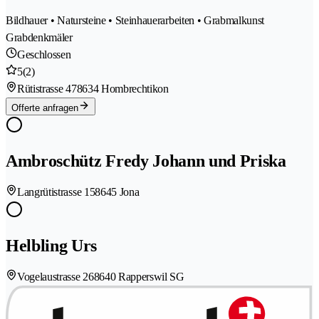
Bildhauer • Natursteine • Steinhauerarbeiten • Grabmalkunst
Grabdenkmäler
Geschlossen
5
(2)
Rütistrasse 47
8634 Hombrechtikon
Offerte anfragen
Ambroschütz Fredy Johann und Priska
Langrütistrasse 15
8645 Jona
Helbling Urs
Vogelaustrasse 26
8640 Rapperswil SG