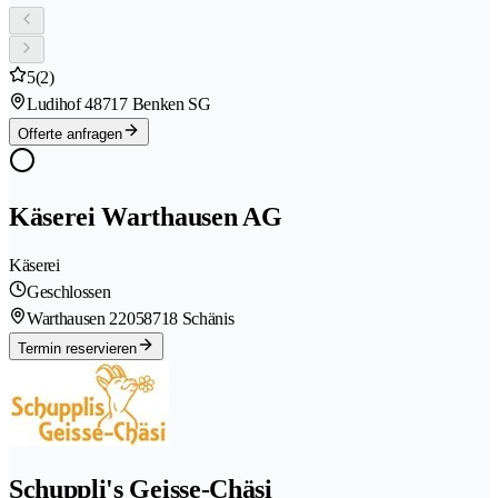
5
(2)
Ludihof 4
8717 Benken SG
Offerte anfragen
Käserei Warthausen AG
Käserei
Geschlossen
Warthausen 2205
8718 Schänis
Termin reservieren
Schuppli's Geisse-Chäsi