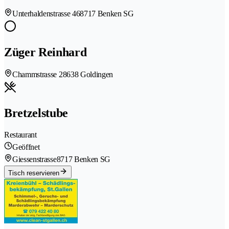
Unterhaldenstrasse 46
8717 Benken SG
Züger Reinhard
Chammstrasse 2
8638 Goldingen
Bretzelstube
Restaurant
Geöffnet
Giessenstrasse
8717 Benken SG
Tisch reservieren