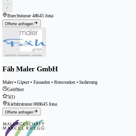
Buechstrasse 4
8645 Jona
Offerte anfragen
Fäh Maler GmbH
Maler • Gipser • Fassaden • Renovation • Isolierung
Geöffnet
5
(1)
Kiebitzstrasse 88
8645 Jona
Offerte anfragen