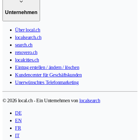
Unternehmen
Über local.ch
localsearch.ch
search.ch
renovero.ch
localcities.ch
Eintrag erstellen / ändern / löschen
Kundencenter für Geschäftskunden
Unerwünschtes Telefonmarketing
© 2026 local.ch - Ein Unternehmen von
localsearch
DE
EN
FR
IT