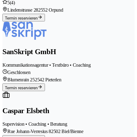
5
(4)
Lindenstrasse 28
2552 Orpund
Termin reservieren
SanSkript GmbH
Kommunikationsagentur • Textbüro • Coaching
Geschlossen
Blumenrain 25
2542 Pieterlen
Termin reservieren
Caspar Elsbeth
Supervision • Coaching • Beratung
Rue Johann-Verresius 8
2502 Biel/Bienne