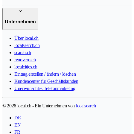
Unternehmen
Über local.ch
localsearch.ch
search.ch
renovero.ch
localcities.ch
Eintrag erstellen / ändern / löschen
Kundencenter für Geschäftskunden
Unerwünschtes Telefonmarketing
© 2026 local.ch - Ein Unternehmen von
localsearch
DE
EN
FR