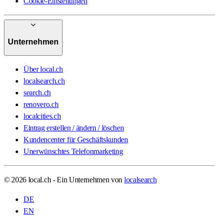
Cookie-Einstellungen
Unternehmen
Über local.ch
localsearch.ch
search.ch
renovero.ch
localcities.ch
Eintrag erstellen / ändern / löschen
Kundencenter für Geschäftskunden
Unerwünschtes Telefonmarketing
© 2026 local.ch - Ein Unternehmen von
localsearch
DE
EN