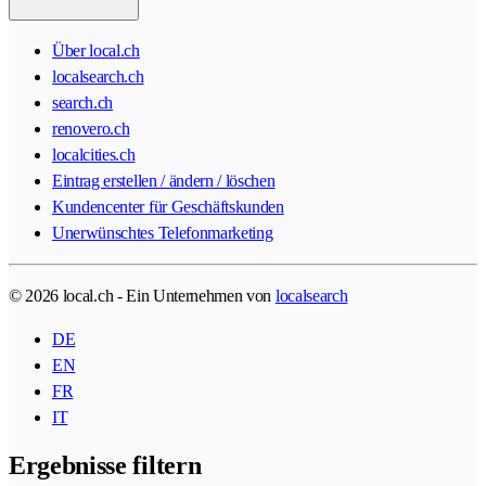
Über local.ch
localsearch.ch
search.ch
renovero.ch
localcities.ch
Eintrag erstellen / ändern / löschen
Kundencenter für Geschäftskunden
Unerwünschtes Telefonmarketing
© 2026 local.ch - Ein Unternehmen von
localsearch
DE
EN
FR
IT
Ergebnisse filtern