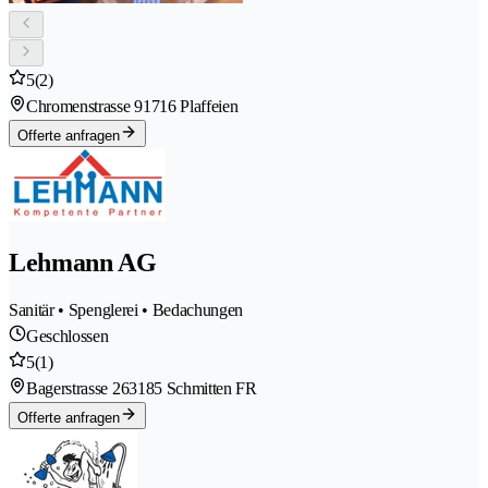
5
(2)
Chromenstrasse 9
1716 Plaffeien
Offerte anfragen
Lehmann AG
Sanitär • Spenglerei • Bedachungen
Geschlossen
5
(1)
Bagerstrasse 26
3185 Schmitten FR
Offerte anfragen