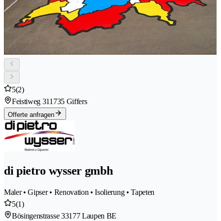
5
(2)
Feistiweg 31
1735 Giffers
Offerte anfragen
di pietro wysser gmbh
Maler • Gipser • Renovation • Isolierung • Tapeten
5
(1)
Bösingenstrasse 3
3177 Laupen BE