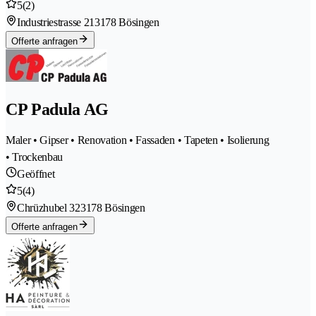
5
(2)
Industriestrasse 21
3178 Bösingen
Offerte anfragen
CP Padula AG
Maler • Gipser • Renovation • Fassaden • Tapeten • Isolierung
• Trockenbau
Geöffnet
5
(4)
Chrüzhubel 32
3178 Bösingen
Offerte anfragen