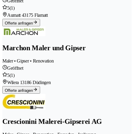
Geöffnet
5
(1)
Aumatt 4
3175 Flamatt
Offerte anfragen
Marchon Maler und Gipser
Maler • Gipser • Renovation
Geöffnet
5
(1)
Wilera 1
3186 Düdingen
Offerte anfragen
Crescionini Malerei-Gipserei AG