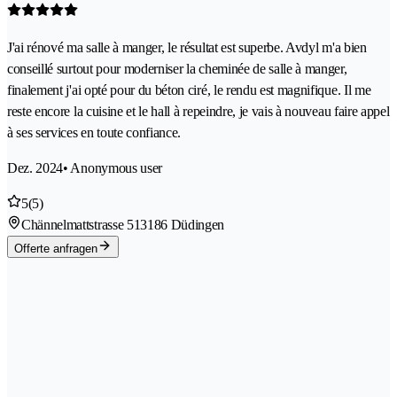
J'ai rénové ma salle à manger, le résultat est superbe. Avdyl m'a bien
conseillé surtout pour moderniser la cheminée de salle à manger,
finalement j'ai opté pour du béton ciré, le rendu est magnifique. Il me
reste encore la cuisine et le hall à repeindre, je vais à nouveau faire appel
à ses services en toute confiance.
Dez. 2024
• Anonymous user
5
(5)
Chännelmattstrasse 51
3186 Düdingen
Offerte anfragen