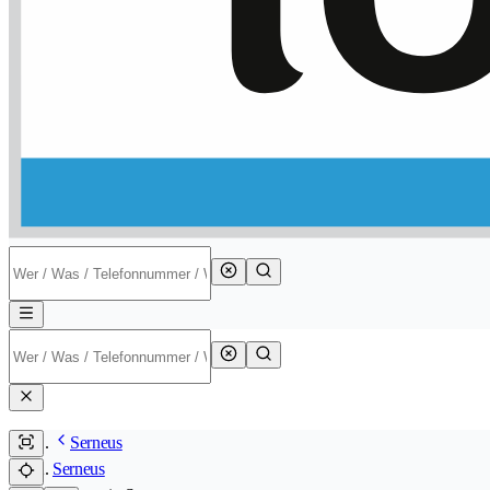
Serneus
Serneus