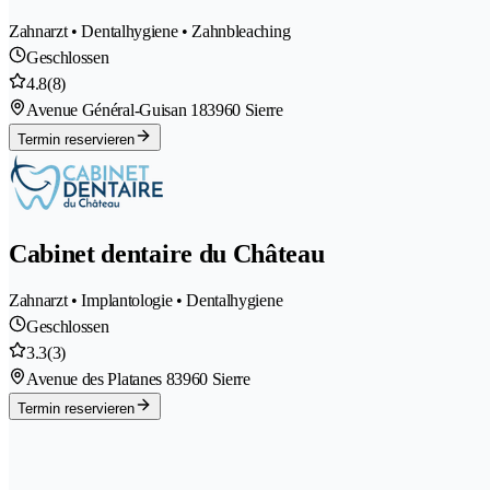
Zahnarzt • Dentalhygiene • Zahnbleaching
Geschlossen
4.8
(8)
Avenue Général-Guisan 18
3960 Sierre
Termin reservieren
Cabinet dentaire du Château
Zahnarzt • Implantologie • Dentalhygiene
Geschlossen
3.3
(3)
Avenue des Platanes 8
3960 Sierre
Termin reservieren