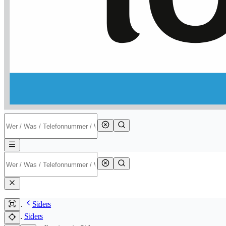
Siders
Siders