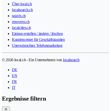
Über local.ch
localsearch.ch
search.ch
renovero.ch
localcities.ch
Eintrag erstellen / ändern / löschen
Kundencenter für Geschäftskunden
Unerwünschtes Telefonmarketing
© 2026 local.ch - Ein Unternehmen von
localsearch
DE
EN
FR
IT
Ergebnisse filtern