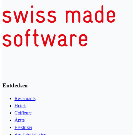
Entdecken
Restaurants
Hotels
Coiffeure
Ärzte
Elektriker
Sanitärinstallation