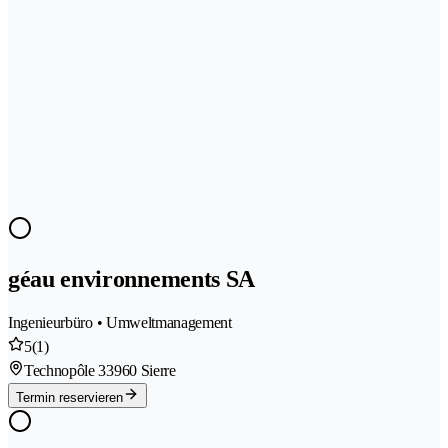
géau environnements SA
Ingenieurbüro • Umweltmanagement
5
(1)
Technopôle 3
3960 Sierre
Termin reservieren